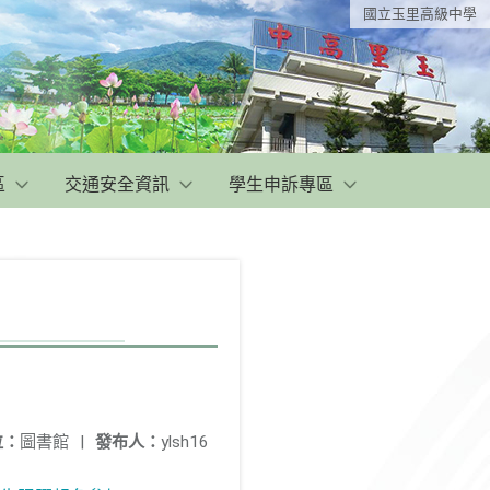
國立玉里高級中學
區
交通安全資訊
學生申訴專區
位：
圖書館
|
發布人：
ylsh16