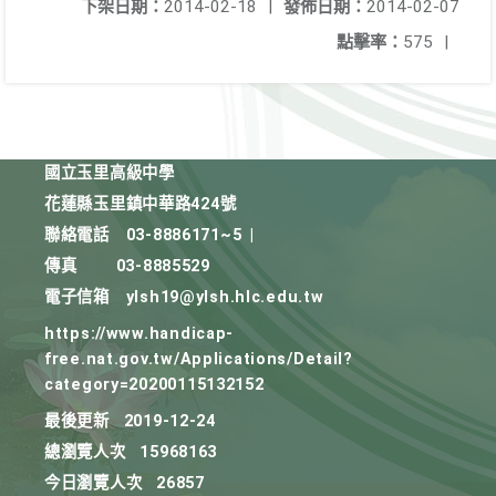
下架日期：
2014-02-18
|
發佈日期：
2014-02-07
點擊率：
575
|
國立玉里高級中學
花蓮縣玉里鎮中華路424號
聯絡電話
03-8886171~5
|
傳真
03-8885529
電子信箱
ylsh19@ylsh.hlc.edu.tw
https://www.handicap-
free.nat.gov.tw/Applications/Detail?
category=20200115132152
最後更新
2019-12-24
總瀏覽人次
15968163
今日瀏覽人次
26857