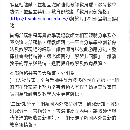
能互相勉勵，並相互激勵強化教師教育愛、激發教學
熱情，並塑立典範；教育部規劃「教育家部落格」
(
http://teachersblog.edu.tw/
)將於1月22日(星期三)開
站。
旨揭部落格是專屬教學現場教師之相互經驗分享及心
靈交流之部落格，讓教師藉此一平台分享學校創新做
法及教學現場的經驗，讓教師可以彼此激勵打氣，發
揮社會典範精神，讓老師間的「學習共同體」，維繫
教學的專業與熱情，進而提升教學及教育品質。
本部落格共有五大頻道，分別為：
(一)人物故事：全台教師中許許多多的熱血老師，他們
如何在教育路上努力？有何動人歷程？透過其故事可
讓同為教師者對教學人生更有體悟。
(二)新知分享：網羅國內外教育趨勢、研究新知、教師
研究分享、書摘分享、書選推薦等內容，讓教師們與
時俱進的吸收最新資訊，一網便能了解國內外最新的
教育新情報。