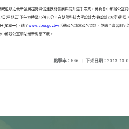
景觀植類之最新發展趨勢與促進技能發展與提升選手素質，勞委會中部辦公室特
7日(星期五)下午13時至16時30分，在朝陽科技大學設計大樓(設計202室)辦理
日(星期一)，請至
www.labor.gov.tw/
活動報名填寫報名資料，並請至實習組另
會中部辦公室網站最新消息下載。
點擊率：
546
|
下架日期：
2013-10-0