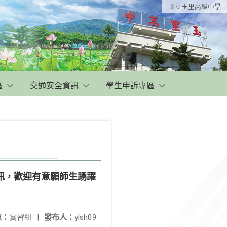
國立玉里高級中學
區
交通安全資訊
學生申訴專區
訊，歡迎有意願師生踴躍
位：
實習組
|
發布人：
ylsh09