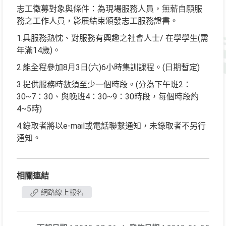
志工徵募對象與條件：為現場服務人員，無薪自願服
務之工作人員，影展結束頒發志工服務證書。
1.具服務熱忱、對服務有興趣之社會人士/ 在學學生(需
年滿14歲)。
2.能全程參加8月3日(六)6小時集訓課程。(日期暫定)
3.提供服務時數須至少一個時段。(分為下午班2：
30~7：30、與晚班4：30~9：30時段，每個時段約
4~5時)
4.錄取者將以e-mail或電話聯繫通知，未錄取者不另行
通知。
相關連結
網路線上報名