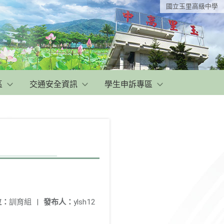
國立玉里高級中學
區
交通安全資訊
學生申訴專區
位：
訓育組
|
發布人：
ylsh12