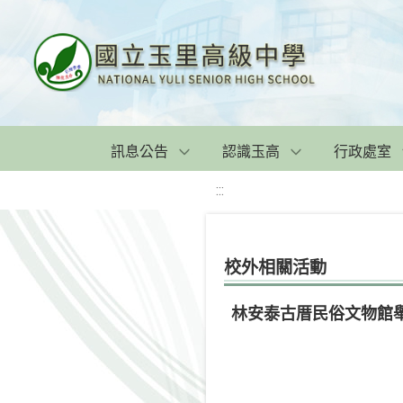
訊息公告
認識玉高
行政處室
:::
校外相關活動
林安泰古厝民俗文物館