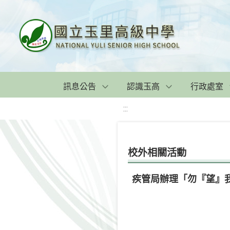
訊息公告
認識玉高
行政處室
:::
校外相關活動
疾管局辦理「勿『望』