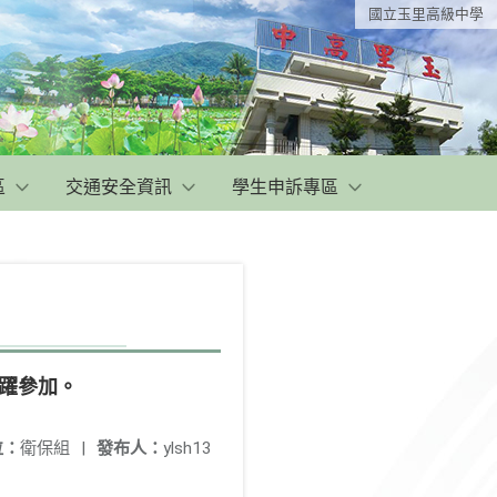
國立玉里高級中學
區
交通安全資訊
學生申訴專區
躍參加。
位：
衛保組
|
發布人：
ylsh13