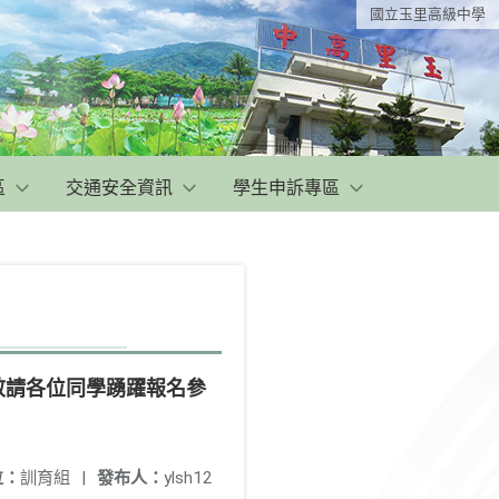
國立玉里高級中學
區
交通安全資訊
學生申訴專區
，敬請各位同學踴躍報名參
位：
訓育組
|
發布人：
ylsh12