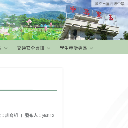
國立玉里高級中學
區
交通安全資訊
學生申訴專區
位：
訓育組
|
發布人：
ylsh12