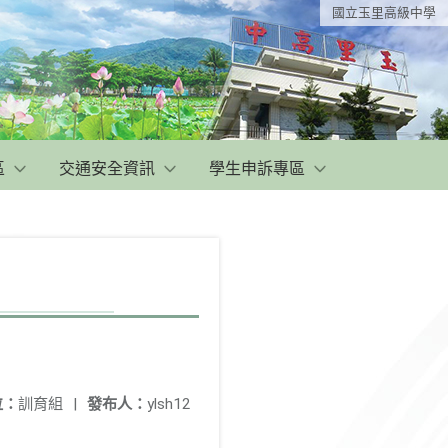
國立玉里高級中學
區
交通安全資訊
學生申訴專區
位：
訓育組
|
發布人：
ylsh12