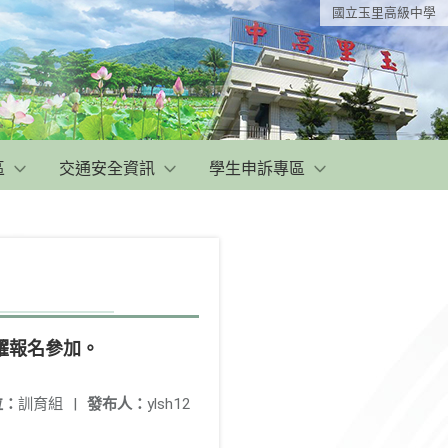
國立玉里高級中學
區
交通安全資訊
學生申訴專區
躍報名參加。
位：
訓育組
|
發布人：
ylsh12