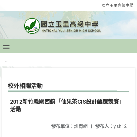
國立玉里高級中學
:::
校外相關活動
2012新竹縣關西鎮「仙果茶CIS設計甄選競賽」
活動
發布單位：
訓育組
|
發布人：
ylsh12