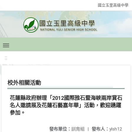
國立玉里高級中學
:::
校外相關活動
花蓮縣政府辦理「2012國際雅石暨海峽兩岸賞石
名人邀請展及花蓮石藝嘉年華」活動，歡迎踴躍
參加。
發布單位：
訓育組
|
發布人：
ylsh12