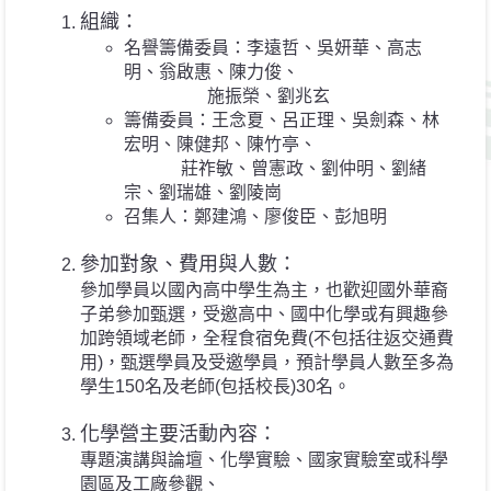
組織：
名譽籌備委員：李遠哲、吳妍華、高志
明、翁啟惠、陳力俊、
施振榮、劉兆玄
籌備委員：王念夏、呂正理、吳劍森、林
宏明、陳健邦、陳竹亭、
莊祚敏、曾憲政、劉仲明、劉緒
宗、劉瑞雄、劉陵崗
召集人：鄭建鴻、廖俊臣、彭旭明
參加對象、費用與人數：
參加學員以國內高中學生為主，也歡迎國外華裔
子弟參加甄選，受邀高中、國中化學或有興趣參
加跨領域老師，全程食宿免費(不包括往返交通費
用)，甄選學員及受邀學員，預計學員人數至多為
學生150名及老師(包括校長)30名。
化學營主要活動內容：
專題演講與論壇、化學實驗、國家實驗室或科學
園區及工廠參觀、