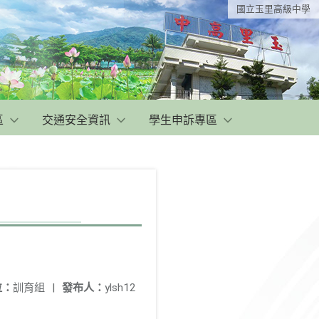
國立玉里高級中學
區
交通安全資訊
學生申訴專區
位：
訓育組
|
發布人：
ylsh12