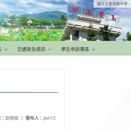
國立玉里高級中學
區
交通安全資訊
學生申訴專區
位：
訓育組
|
發布人：
ylsh12