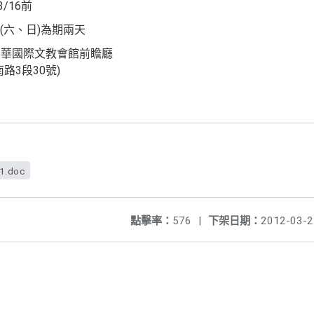
/16前
08(六、日)為期兩天
福華國際文教會館前瞻廳
3段30號)
f1.doc
點擊率：
576
|
下架日期：
2012-03-2