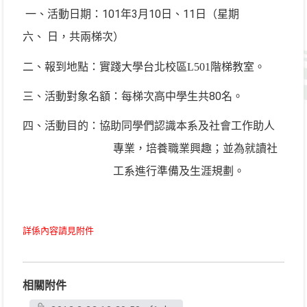
101
3
10
11
一、活動日期：
年
月
日、
日（星期
六、 日，共兩梯次）
二、報到地點：實踐大學台北校區
L501
階梯教室。
80
三、活動對象名額：每梯次高中學生共
名。
四、活動目的：協助同學們認識本系及社會工作助人
專業，培養職業興趣；並為就讀社
工系進行準備及生涯規劃。
詳係內容請見附件
相關附件