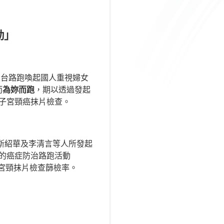
動」
環台路跑喚起國人重視婦女
而
為妳而跑
，期以透過發起
子宮頸癌抹片檢查。
斯紹華及李清言等人所發起
的癌症防治路跑活動
宮頸抹片檢查篩檢率。