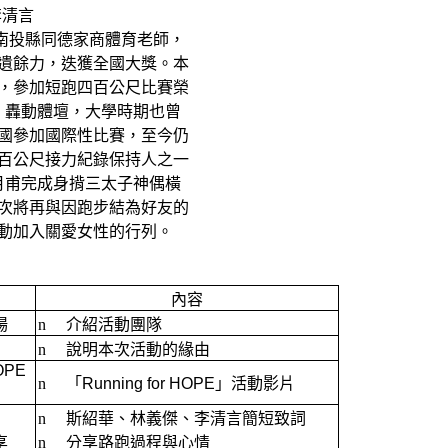
李清言
南投縣同德家商體育老師，
遺餘力，迭獲全國大獎。本
，參加短跑四百公尺比賽榮
，轟動體壇，大學時期也曾
多國參加國際性比賽，至今仍
0百公尺接力紀錄保持人之一
9月甫完成身揹三太子神偶橫
次將再與因跑步結為好友的
動加入關愛女性的行列。
內容
場
n
介紹活動團隊
n
說明本次活動的緣由
HOPE
n
「
Running for HOPE
」活動影片
n
斯紹華、林義傑、李清言簡短致詞
享
n
分享路跑過程與心情