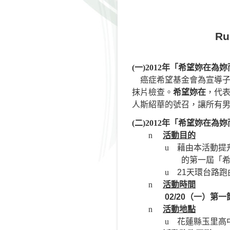
Ru
(
一
)2012
年
「希望妳在
為妳
癌症希望基金會為宣導
抹片檢查。
希望妳在
，代
人斯紹華的號召，讓所有
(
二
)2012
年
「希望妳在
為妳
n
活動目的
u
藉由本活動提
的第一屆「
u
21
天環台路跑
n
活動時間
02/20
（一）
第一
n
活動地點
u
花蓮縣玉里高