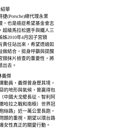
斯紹華
(Porsche)總代理永業
理，也是癌症希望基金會志
，超級馬拉松選手與鐵人三
姊姊2010年4月因子宮頸
有責任站出來，希望透過
如
益做結合，挺身呼籲與提醒
宮頸抹片檢查的重要性，
將
遞出去。
林義傑
運動員，義傑曾身歷其境，
惡的地形與氣候，曾贏得包
（中國大戈壁長征、智利阿
撒哈拉之戰和南極）世界冠
擁抱絲路」近一萬公里長跑，
問題的重視，期望以環台路
邊女性真正的關愛行動。