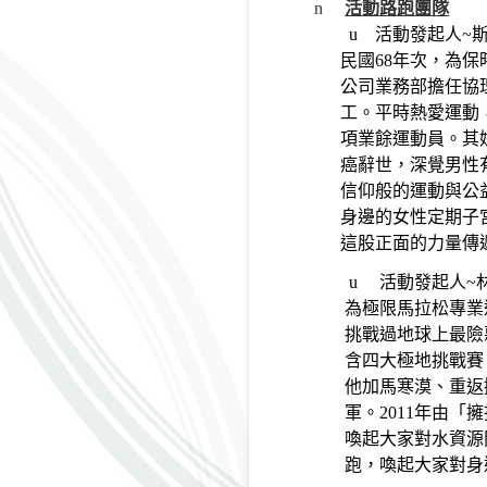
n
活動路跑團隊
u
活動發起人~
民國68年次，為保時捷
公司業務部擔任協
工。平時熱愛運動
項業餘運動員。其
癌辭世，深覺男性
信仰般的運動與公
身邊的女性定期子
這股正面的力量傳
u
活動發起人~
為極限馬拉松專業
挑戰過地球上最險
含四大極地挑戰賽
他加馬寒漠、重返
軍。2011年由「
喚起大家對水資源
跑，喚起大家對身