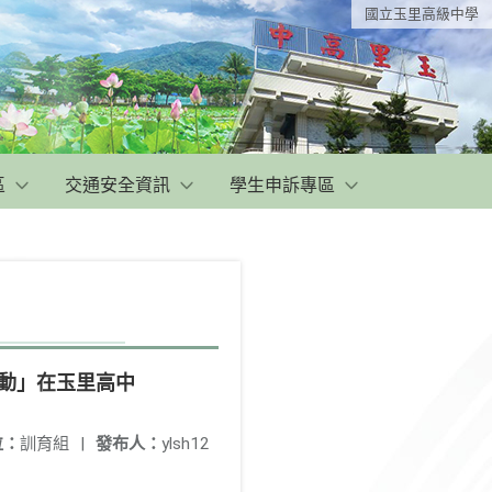
國立玉里高級中學
區
交通安全資訊
學生申訴專區
路跑活動」在玉里高中
位：
訓育組
|
發布人：
ylsh12