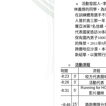
u
活動發起人~
林義傑的同學，為
在訓練體育選手不
人曾於高三那一年
獲亞洲第7名佳績
代表國家造訪30
保有國內男子160
的殊榮。2011年
跨撒哈拉沙漠，本
斯紹華，以實際行
n
活動流程
時間
流程
8:20~8:23
3’
校方代表開
8:23~8:26
3'
活動代表
Running for 
8:26~8:31
5’
影片播映
15’
8
：
31~8:46
路跑團隊分