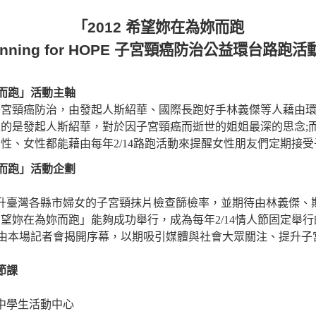
「
2012
希望妳在
為妳而跑
nning for HOPE
子宮頸癌防治公益環台路跑活
而跑
」活動主軸
子宮頸癌防治，由發起人斯紹華、國際長跑好手林義傑等人藉由
表的是發起人斯紹華，對於因子宮頸癌而逝世的姐姐最深的思念
;
男性、女性都能藉由每年
2/14
路跑活動來提醒女性朋友們定期接受
而跑」
活動企劃
升臺灣各縣市婦女的子宮頸抹片檢查篩檢率，並期待由林義傑、
希望妳在
為妳而跑」能夠成功舉行，成為每年
2/14
情人節固定舉行
由本場記者會揭開序幕，以期吸引媒體與社會大眾關注、提升子
節課
中學生活動中心