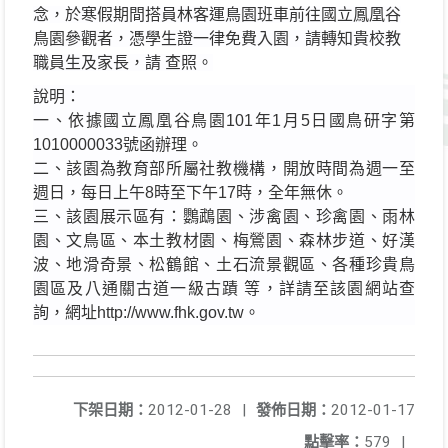
念，於寒假期間搭員林客運鳥園班車前往國立鳳凰谷
鳥園參觀者，憑學生證一律免費入園，請轉知貴校教
職員生及家長，請 查照。
說明：
一、依據國立鳳凰谷鳥園101年1月5日國鳥研字第
1010000033號函辦理。
二、該園為教育部所屬社教機構，開放時間為週一至
週日，每日上午8時至下午17時，全年無休。
三、該園展示區有：鸚鵡園、涉禽園、珍禽園、雨林
園、文鳥區、本土教材園、梅鶯園、森林步道、好漢
波、地滑奇景、松鶴館、土石流景觀區、各種珍貴鳥
園區及八通關古道一級古蹟 等，詳請至該園網站查
詢，網址http://www.fhk.gov.tw。
下架日期：
2012-01-28
|
發佈日期：
2012-01-17
點擊率：
579
|