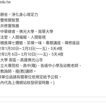
du.tw
身靜坐，淨化身心增定力
雙修開智慧
共修實殊勝
會中華總會、佛光大學、南華大學
淨法堂、人間福報、人間衛視
、精進禪七體驗、茶禪一味、專題講座、禪修座談
1月30日~ 2月3日(一~五)，5天4夜
日~ 2月10日(一~五)，5天4夜
大學 南區－高雄佛光山寺
立大專院校、高中(職)、各級中小學及幼教老師、
、檀(教)講師。
單位函請有關單位依規定給予公假，
代為上傳網站核發研習時數。)