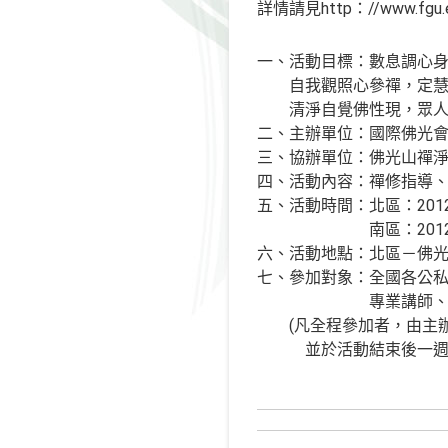
詳情請見http：//www.fgu.e
一、活動目標：數息調心
自我觀照心參禪，定慧
清淨自覺佛性現，眾人
二、主辦單位：國際佛光
三、協辦單位：佛光山禪
四、活動內容：禪修指導
五、活動時間：北區：2012年
南區：2012年2月 6
六、活動地點：北區－佛光
七、參加對象：全國各公私
專業講師、教誨師
(凡全程參加者，由主辦
並於活動結束後一週內