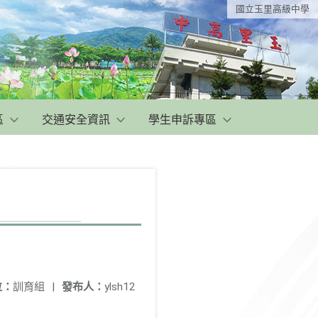
國立玉里高級中學
區
交通安全資訊
學生申訴專區
位：
訓育組
|
發布人：
ylsh12