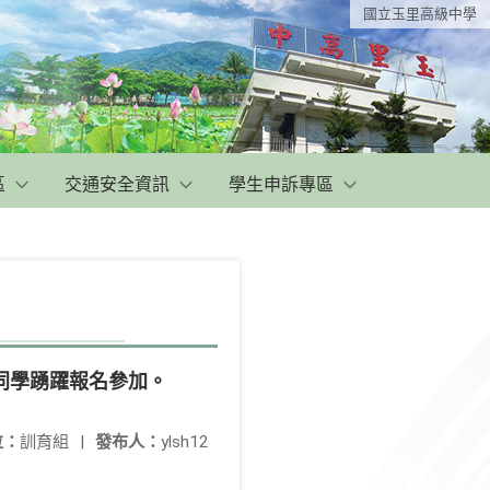
國立玉里高級中學
區
交通安全資訊
學生申訴專區
同學踴躍報名參加。
位：
訓育組
|
發布人：
ylsh12