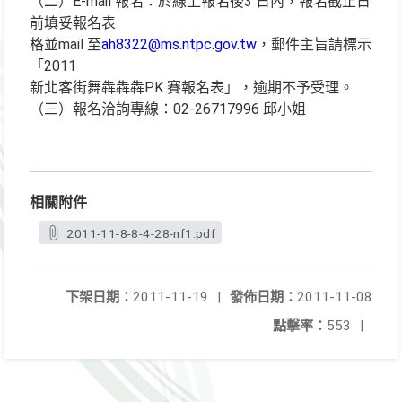
（二）E-mail 報名：於線上報名後3 日內，報名截止日
前填妥報名表
格並mail 至
ah8322@ms.ntpc.gov.tw
，郵件主旨請標示
「2011
新北客街舞犇犇犇PK 賽報名表」，逾期不予受理。
（三）報名洽詢專線：02-26717996 邱小姐
相關附件
2011-11-8-8-4-28-nf1.pdf
下架日期：
2011-11-19
|
發佈日期：
2011-11-08
點擊率：
553
|