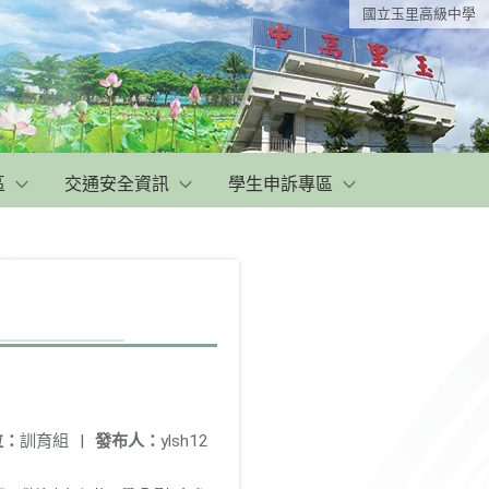
國立玉里高級中學
區
交通安全資訊
學生申訴專區
位：
訓育組
|
發布人：
ylsh12