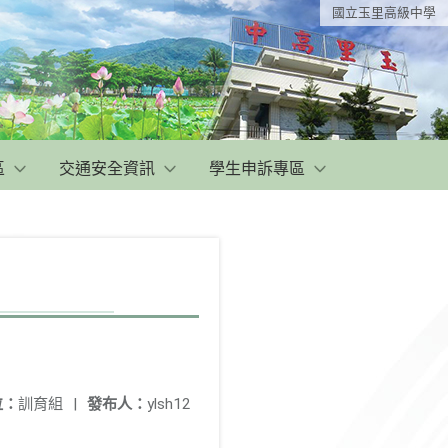
國立玉里高級中學
區
交通安全資訊
學生申訴專區
位：
訓育組
|
發布人：
ylsh12