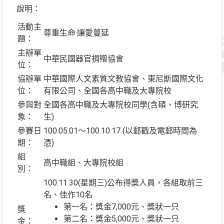
說明：
活動主
尊重生命‧讓愛蔓延
題：
主辦單
中華民國器官捐贈協會
位：
協辦單
中華國際人文素質文教協會、東尼斯國際文化
位：
有限公司、全國各高中職及大專院校
參與對
全國各高中職及大專院校同學(含碩、博研究
象：
生)
參賽日
100.05.01～100.10.17 (以郵戳及電郵時間為
期：
憑)
組
高中職組、大專院校組
別：
100.11.30(星期三)公布得獎人員，各組取前三
名、佳作10名
第一名：獎金7,000元、獎狀一只
獎
第二名：獎金5,000元、獎狀一只
金：