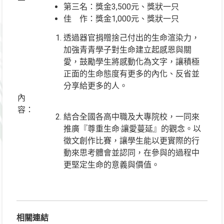
第三名：獎金3,500元、獎狀一只
佳 作：獎金1,000元、獎狀一只
透過器官捐贈捨己付出的生命渲染力，
加強青青學子對生命建立起感恩與關
愛，鼓勵學生將感動化為文字，讓積極
正面的生命態度有更多的內化、反省並
分享給更多的人。
內
容：
結合全國各高中職及大專院校，一同來
推廣『尊重生命‧讓愛蔓延』的觀念。以
徵文創作比賽，讓學生能以更實際的行
動來思考體會並認同，在參與的過程中
更堅定生命的意義與價值。
相關連結