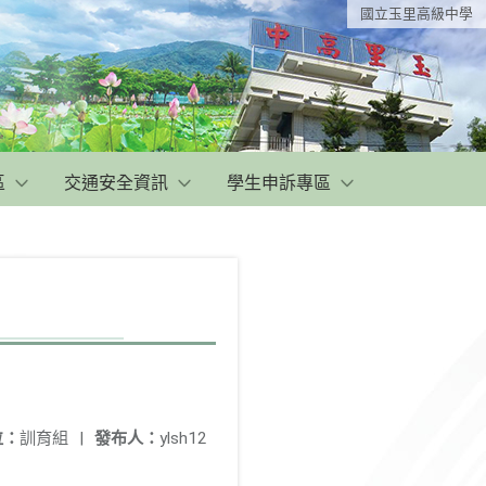
國立玉里高級中學
區
交通安全資訊
學生申訴專區
位：
訓育組
|
發布人：
ylsh12