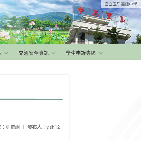
國立玉里高級中學
區
交通安全資訊
學生申訴專區
位：
訓育組
|
發布人：
ylsh12