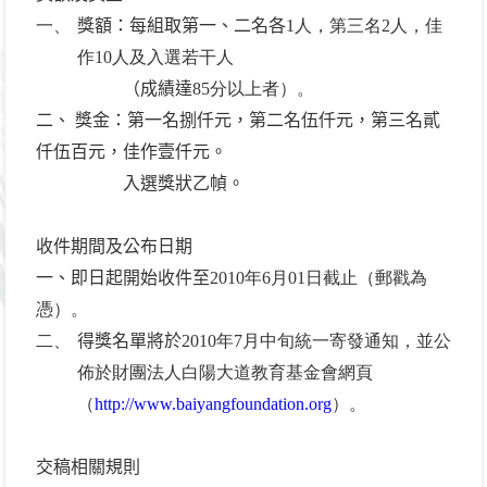
一、
獎額：每組取第一、二名各
1人，第三名2人，佳
作10人及入選若干人
（成績達
85分以上者）。
二、 獎金：第一名捌仟元，第二名伍仟元，第三名貳
仟伍百元，佳作壹仟元。
入選獎狀乙幀。
收件期間及公布日期
一、即日起開始收件至
2010年6月01日截止（郵戳為
憑）。
二、
得獎名單將於
2010年7月中旬統一寄發通知，並公
佈於財團法人白陽大道教育基金會網頁
（
http://www.baiyangfoundation.org
）。
交稿相關規則