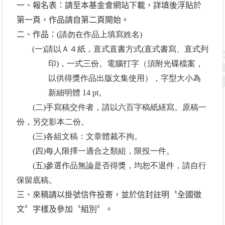
一、報名表：請至本基金會網站下載，詳填後浮貼於
第一頁，作品請自第二頁開始。
二、作品：
(請勿在作品上填寫姓名)
(一)請以Ａ４紙，直式直書方式(直式書寫、直式列
印)，一式三份。電腦打字（須附光碟檔案，
以供得獎作品出版文集使用），字型大小為
新細明體 14 pt。
(二)手寫稿交件者，請以六百字稿紙繕寫。原稿一
份，另交影本二份。
(三)各組文稿：文章體裁不拘。
(四)每人限擇一適合之類組，限投一件。
(五)參選作品無論是否得獎，均恕不退件，請自行
保留底稿。
三、來稿請以掛號信件投寄，並於信封註明〝全國徵
文〞字樣及參加〝組別〞。