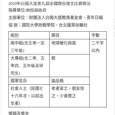
2010年白陽大道第九屆全國聯合徵文比賽辦法
指導單位
:南投縣政府
主辦單位：財團法人白陽大道教育基金會、青年日報
協 辦：國防大學政戰學院、台北蓬萊扶輪社
組別
題目
字數
高中組
(含五專一至
地球暖化與我
二千字
三年級)
以內
大專組
(含二專、五
框
專四、五年級及研
究生)
國軍官兵
論品格
社會人士（民國七
老者安之，朋友信
十六年次，以前出
之，少者懷之
生者）
獎額及獎金