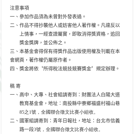
注意事項
一、參加作品須為未曾對外發表過。
二、作品不得抄襲他人或妨害他人著作權。凡違反以
上情事，一經查證屬實，即取消得獎資格，追回
獎金獎牌，並公佈之。
三、本基金會得保有得獎作品出版使用權及刊載在本
會網頁，著作權仍屬原作者。
四、獎金將依〝所得稅法競技競賽獎金〞規定辦理。
稿 寄
一、高中、大專、社會組請寄到：財團法人白陽大道
教育基金會，地址：南投縣中寮鄉福盛村福山巷
85之1號，全國聯合徵文比賽小組收。
二、國軍組請寄到：青年日報社，地址：台北市信義
路一段
3號，全國聯合徵文比賽小組收。