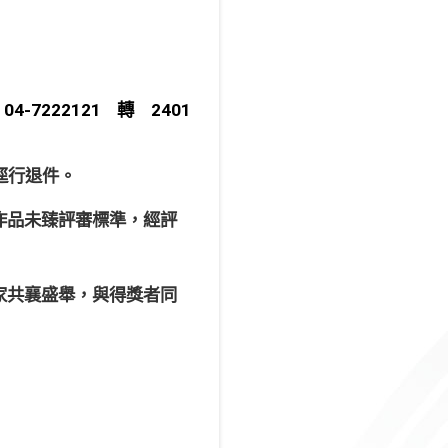
222121轉2401
逕行退件。
作品未臻評審標準，經評
家共襄盛舉，與得獎者同