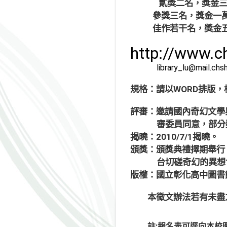
貳獎二名，獎金三
參獎三名，獎金一萬
佳作若干名，獎金五
http://www.c
library_lu@mail.chs
規格：請以WORD排版
評審：邀請國內奇幻文學
審委員同意，部分
揭曉：2010/7/1揭曉。
頒獎：頒獎典禮擇期舉行
台切磋奇幻的異想
版權：國立彰化高中圖書
本徵文辦法若有未盡
註:報名表可逕向本校