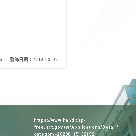
3
|
發佈日期：
2010-03-02
https://www.handicap-
free.nat.gov.tw/Applications/Detail?
category=20200115132152