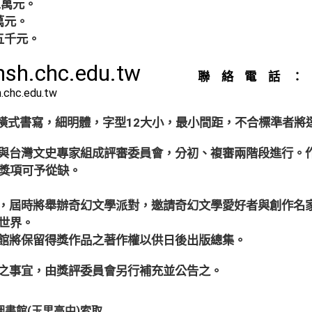
萬元。
元。
千元。
hsh.chc.edu.tw
聯絡電話：04-7
h.chc.edu.tw
，橫式書寫，細明體，字型12大小，最小間距，不合標準者將
與台灣文史專家組成評審委員會，分初、複審兩階段進行。
獎項可予從缺。
，屆時將舉辦奇幻文學派對，邀請奇幻文學愛好者與創作名
世界。
館將保留得獎作品之著作權以供日後出版總集。
之事宜，由獎評委員會另行補充並公告之。
圖書館(玉里高中)索取