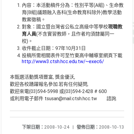
內容：本活動稿件分為：性別平等(A組)、生命教
育(B組)議題融入各科(生命教育科除外)教學活動
教案徵稿。
對象：國立暨台灣省公私立高級中等學校
現職教
育人員
(不含實習教師，且作者均須隸屬同一
校)。
收件截止日期：97年10月31日
投稿所需相關表件可至竹東高中輔導室網頁下載
http://www3.ctsh.hcc.edu.tw/~exec6/
本甄選活動獎項豐富, 獎金優沃,
歡迎各校踴躍報名參加.若有任何疑問,
歡迎來電(03)594-5998 或(03)594-2428 # 600
或利用電子郵件 tsusan@mail.ctsh.hcc.tw 諮詢.
下架日期：
2008-10-24
|
發佈日期：
2008-10-13