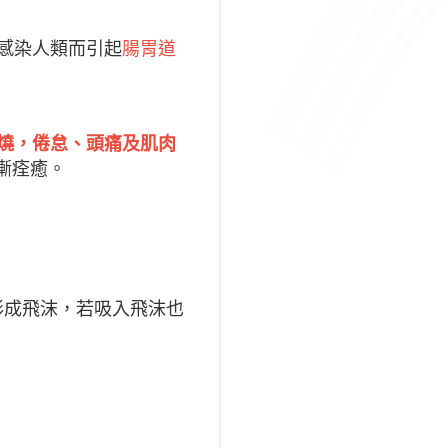
，可感染人類而引起
腸胃道
燒，倦怠、頭痛及肌肉
漸痊癒。
形成飛沫，若吸入飛沫也