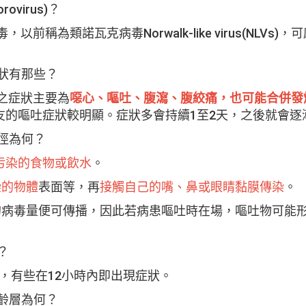
virus)？
前稱為類諾瓦克病毒Norwalk-like virus(NLVs)
狀有那些？
之症狀主要為
噁心、嘔吐、腹瀉、腹絞痛，也可能合併發
友的嘔吐症狀較明顯。症狀多會持續1至2天，之後就會逐
徑為何？
污染的食物或飲水
。
染的物體
表面等，再
接觸自己的嘴、鼻或眼睛黏膜傳染
。
的病毒量便可傳播，因此若病患嘔吐時在場，嘔吐物可能
？
時，有些在12小時內即出現症狀。
齡層為何？