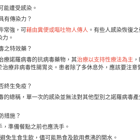
可能遭受感染。
具有傳染力？
非常強，可
藉由糞便或嘔吐物人傳人
。有些人感染恢復之
染力。
毒之特效藥？
於治療諾羅病毒的抗病毒藥物，其
治療以支持性療法為主
，
於治療非病毒性腸胃炎。患者除了多休息外，應該要注意
否終生免疫？
病毒的總稱，單一次的感染並無法對其他型別之諾羅病毒產
防措施？
洗手，準備餐點之前也應洗手。
避免生食生飲，儘可能熟食及飲用煮沸的開水。