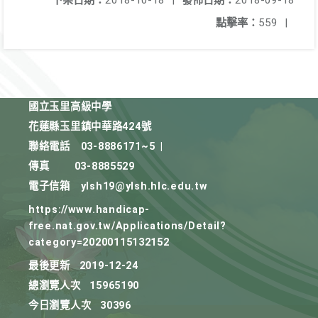
下架日期：
2018-10-18
|
發佈日期：
2018-09-18
點擊率：
559
|
國立玉里高級中學
花蓮縣玉里鎮中華路424號
聯絡電話
03-8886171~5
|
傳真
03-8885529
電子信箱
ylsh19@ylsh.hlc.edu.tw
https://www.handicap-
free.nat.gov.tw/Applications/Detail?
category=20200115132152
最後更新
2019-12-24
總瀏覽人次
15965190
今日瀏覽人次
30396