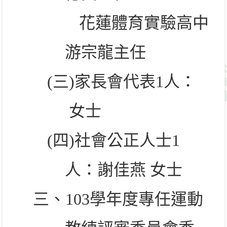
花蓮體育實驗高中
游宗龍主任
(
三
)
家長會代表
1
人：
女士
(
四
)
社會公正人士
1
人：謝佳燕 女士
三、
103
學年度專任運動