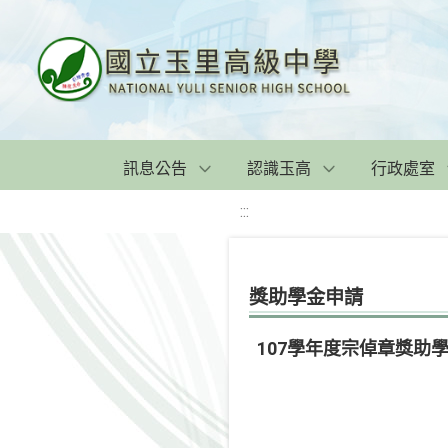
訊息公告
認識玉高
行政處室
:::
獎助學金申請
107學年度宗倬章獎助學金