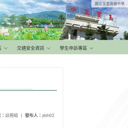
國立玉里高級中學
區
交通安全資訊
學生申訴專區
位：
註冊組
|
發布人：
ylsh02