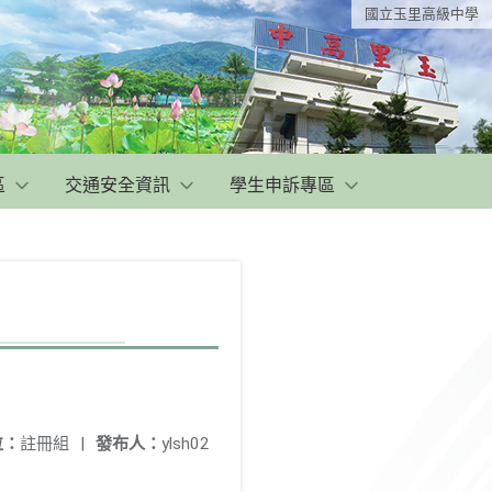
國立玉里高級中學
區
交通安全資訊
學生申訴專區
位：
註冊組
|
發布人：
ylsh02