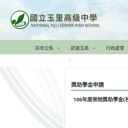
訊息公告
認識玉高
行政處室
:::
獎助學金申請
106年度崇她獎助學金(校