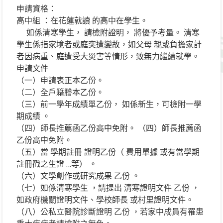
申請資格：
高中組 ：在花蓮就讀 的高中在學生。
如係清寒學生， 請檢附證明， 將優予考量。 清寒
學生係指家境者或庭突遭變故，如父母 親或負擔家計
者因病重、庭遭受大災害等情形，致無力繼續就學。
申請文件
（一）申請表正本乙份。
（二）全戶籍謄本乙份。
（三）前一學年成績單乙份， 如係新生，可檢附一學
期成績 。
（四）師長推薦函乙份高中免附。 （四）師長推薦函
乙份高中免附。
（五）當 學期註冊 證明乙份（ 費用單據 或有當學期
註冊戳之生證 …等） 。
（六）文學創作或研究成果 乙份 。
（七）如係清寒學生 ，請提出 清寒證明文件 乙份 ，
如政府機關證明文件、學校師長 或村里證明文件。
（八）公私立醫院診斷證明 乙份 ，若家中成員有罹患