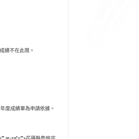
育成績不在此限。
。
全年度成績單為申請依據。
uage:="" ar-sa"="">花蓮縣詹姓宗