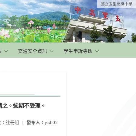
國立玉里高級中學
區
交通安全資訊
學生申訴專區
請之。逾期不受理。
位：
註冊組
|
發布人：
ylsh02