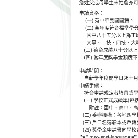
詹姓父或母學生未姓詹亦
申請資格：
(
一
) 有中華民國國籍。
(二
) 全年度符合標準
國中八十五分以上為正
大專、二技、四技、大
(三
) 德育成績八十分
(四
) 當年度獎學金額度
申請時間：
自新學年度開學日起十
申請手續：
符合申請規定者填具獎
(
一
) 學校正式成績單(
附註：國中、高中、
(
二
) 委辦機構：各地區
(
三
) 戶口名簿影本或戶
(
四
) 獎學金申請書向學
";="" mso-ansi-language:=