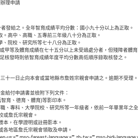
可辦理申請
學分者發給之。全年智育成績平均分數：國小九十分以上為正取。
取。高中、高職、五專前三年級八十分為正取。
學、院校、研究所等七十八分為正取。
以上或甲等及體育成績在七十五分以上未受過處分者，但殘障者體
不足核發時則依智育成績年度平均分數高低順序錄取核發之。
月三十一日止向本會或當地縣市詹姓宗親會申請之。逾期不受理
學金給付申請書並檢附下列文件：
包括智育、德育、體育)等影印本。
高職、專科、大學院校、研究所等一年級者，依前一年畢業年之
學校或詹氏宗親會。
籍謄本，在學證明或註冊影本。
校或各地區詹氏宗親會領取及申請。
"" en-us;="" mso-fareast-language:="" zh-tw;="" mso-bidi-lang