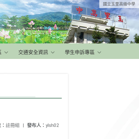
國立玉里高級中學
區
交通安全資訊
學生申訴專區
位：
註冊組
|
發布人：
ylsh02