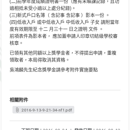
(二)前學年度成績證明書一份（應有未曠課記錄，且功
過相抵未受小過以上處分紀錄)。
(三)新式戶口名簿（ 含記事 含記事 ）影本一份 。
(四)低收入戶 或中低收入戶 中低收入戶 子女 請附當年
度有效期限至 十二 月三十一 日之證明 文件 。
前項表件為影本者， 應加蓋申請人印章切結級學校審
核章。
已領有其他同額以上獎學金者，不得提出申請，重複
領取者，本局得取消其資格。
吳鴻麟先生紀念獎學金請參考附件實施要點
相關附件
2016-9-13-9-21-34-nf1.pdf