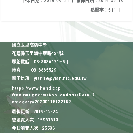
下架日期：
2016-09-24
|
發佈日期：
2016-09-13
點擊率：
511
|
國立玉里高級中學
花蓮縣玉里鎮中華路424號
聯絡電話
03-8886171~5
|
傳真
03-8885529
電子信箱
ylsh19@ylsh.hlc.edu.tw
https://www.handicap-
free.nat.gov.tw/Applications/Detail?
category=20200115132152
最後更新
2019-12-24
總瀏覽人次
15961619
今日瀏覽人次
25586