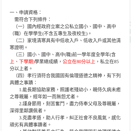
一、申請資格：
需符合下列條件：
（一）國內經政府立案之公私立國小、國中、高中
（職）在學學生(不含五專生及夜校生)。
（二）家境清寒具有中低收入戶、低收入戶或其他清
寒證明。
（三）國小、國中、高中(職)前一學年度全學年(含
上、下學期)
學業總成績，
公立在80分以上
，私立在85
分以上者。
（四）孝行須符合我國固有倫理道德之精神，有下列
具體之事蹟：
1.能長期協助家務，照護老殘幼小，親侍久病未癒
之尊親屬，經年如一而無怨尤者。
2.謹身節用，刻苦奮鬥，盡力侍奉父母及尊親屬，
深得里鄰讚佩者。
3.克盡孝道，助人行孝，糾正社會不良風氣，感化
頑劣有具體事蹟者。