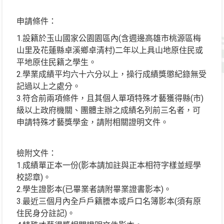
申請條件：
1.設籍於玉山國家公園園區內(含週邊高雄市桃源區梅
山里及花蓮縣卓溪鄉卓清村)二年以上具山地原住民或
平地原住民籍之學生。
2.學業成績平均六十六分以上，操行成績獎懲紀錄無受
記過以上之處分。
3.符合前兩項條件，且其個人單項特殊才藝獲得縣(市)
級以上政府機關、團體主辦之成績名列前三名者，可
申請特殊才藝獎學金，請附相關證明文件。
檢附文件：
1.成績單正本一份(影本請加註與正本相符字樣並經學
校認章)。
2.學生證影本(已畢業者請附畢業證書影本)。
3.最近三個月內全戶戶籍謄本或戶口名簿影本(須有原
住民身分註記)。