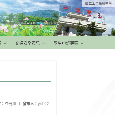
國立玉里高級中學
區
交通安全資訊
學生申訴專區
位：
註冊組
|
發布人：
ylsh02