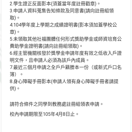
2.學生證正反面影本(須蓋當年度註冊戳章)。
3.申請人資料蒐集告知條款及同意書(請向註冊組領
取)。
4.104學年度上學期之成績證明書(影本須加蓋學校公
章)。
5.未領取其他社福團體任何形式獎助學金或師資培育公
費助學金證明書(請向註冊組領取)。
6.經主管機關核發於獎學金申請年度有效之低收入戶證
明文件，且申請人必須為該戶內成員。
7.最近三個月申請之全戶戶籍謄本一份（或新式戶口名
簿）。
8.身心障礙手冊影本(申請人領有身心障礙手冊者請提
供)。
請符合條件之同學到教務處註冊組領表申請。
校內申請期限至105年4月8日止。