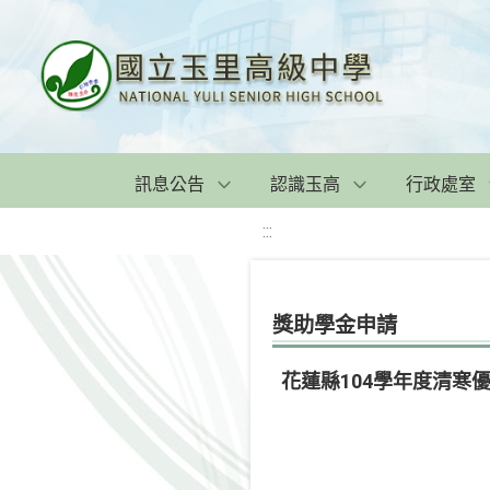
訊息公告
認識玉高
行政處室
:::
獎助學金申請
花蓮縣104學年度清寒