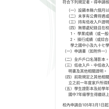
符合下列規定者，得申請
（一）設籍本縣六個月
（二）未享有公費待遇
（三）持有低收入戶證
（四）無懲處紀錄且在
1
、
學業成績（或一般
2
、
操行成績（或綜合
學之國中小及九十七
（一）申請書（如附件一
（二）全戶戶口名簿影本
（三）低收入戶、中低收
明書及其他相關證明。
（四）前款規定之其他相
立之前一年度家戶所得
（五）學生證影本及前學
國中
7
年級學生得繳送
校內申請自105年3月1日