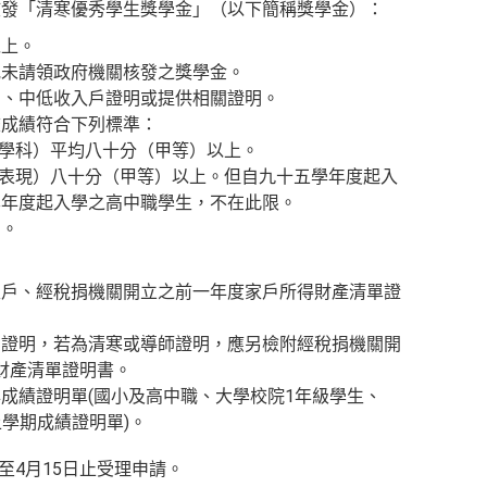
核發「清寒優秀學生獎學金」（以下簡稱獎學金）：
以上。
或未請領政府機關核發之獎學金。
明、中低收入戶證明或提供相關證明。
校成績符合下列標準：
學科）平均八十分（甲等）以上。
表現）八十分（甲等）以上。但自九十五學年度起入
學年度起入學之高中職學生，不在此限。
）。
。
入戶、經稅捐機關開立之前一年度家戶所得財產清單證
關證明，若為清寒或導師證明，應另檢附經稅捐機關開
財產清單證明書。
年成績證明單
(
國小及高中職、大學校院
1
年級學生、
上學期成績證明單
)
。
起至4月15日止受理申請。