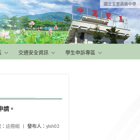
國立玉里高級中學
區
交通安全資訊
學生申訴專區
申請。
位：
註冊組
|
發布人：
ylsh02