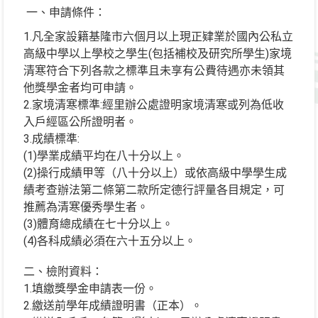
一、申請條件：
1.凡全家設籍基隆市六個月以上現正肄業於國內公私立
高級中學以上學校之學生(包括補校及研究所學生)家境
清寒符合下列各款之標準且未享有公費待遇亦未領其
他獎學金者均可申請。
2.家境清寒標準:經里辦公處證明家境清寒或列為低收
入戶經區公所證明者。
3.成績標準:
(1)學業成績平均在八十分以上。
(2)操行成績甲等（八十分以上）或依高級中學學生成
績考查辦法第二條第二款所定德行評量各目規定，可
推薦為清寒優秀學生者。
(3)體育總成績在七十分以上。
(4)各科成績必須在六十五分以上。
二、檢附資料：
1.填繳獎學金申請表一份。
2.繳送前學年成績證明書（正本）。