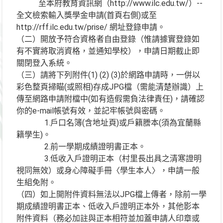
至本府教育資訊網（http://www.ilc.edu.tw/）--
全文檢索輸入獎學金申請(首頁右側)或至
http://rff.ilc.edu.tw/prise/ 網址登錄申請。
（二）開放予符合資格者自由登錄（惟請據實登錄如
有不實將取消資格，並通知學校），申請日期截止即
關閉登入系統。
（三）請將下列附件(1) (2) (3)於網路申請時，一併以
彩色整頁掃瞄(或照相)存成JPG檔（需能清楚辦識）上
傳至網路申請附檔中(如有造假需負法律責任)，請確認
你的e-mail帳號有效，並記牢帳號與密碼。
1.戶口名簿(含地址頁)或戶籍謄本(須為宜蘭縣
籍學生)。
2.前一學期成績證明書正本。
3.低收入戶證明正本（村里長出具之清寒證明
視同無效）或身心障礙手冊〈學生本人〉，申請一般
生組免附。
（四）如上開附件資料無法以JPG檔上傳者，除前一學
期成績證明書正本、低收入戶證明正本外，其他影本
附件資料（務必加註與正本相符並加蓋申請人印章或