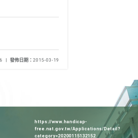
6
|
發佈日期：
2015-03-19
https://www.handicap-
free.nat.gov.tw/Applications/Detail?
category=20200115132152