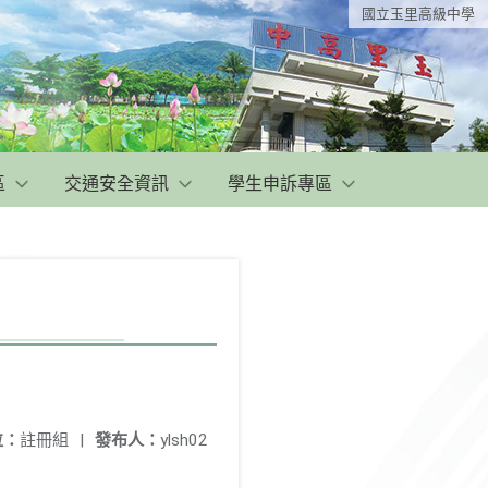
國立玉里高級中學
區
交通安全資訊
學生申訴專區
位：
註冊組
|
發布人：
ylsh02