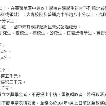
上，在臺灣地區中等以上學校在學學生符合下列規定者
學科或領域）：大專校院及普通高中平均八十分以上，高
十分以上。
（職）、國中未有曠課紀錄且未受記過處分。
生、夜校生、補校生、公費生、在職進修學生、實習
下：
○名。
○名。
。
如下：
臺幣五千元。
新臺幣三千元。
二千元。
設立之獎學金者，不得提出申請，重複領取者，將得取消
下載申請表填妥後，並務必於104年4月15日前送至教務