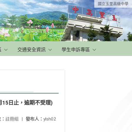
國立玉里高級中學
區
交通安全資訊
學生申訴專區
月15日止，逾期不受理)
位：
註冊組
|
發布人：
ylsh02