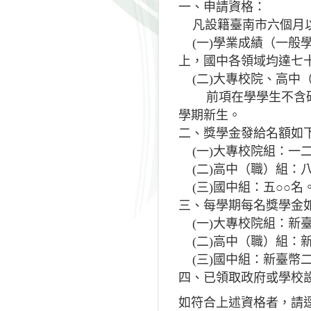
一、申請資格：
凡設籍臺南市六個月以
(一)學業成績（一般
上，國中各領域均達七
(二)大專校院、高中
前項在學學生不含研究
學期新生。
二、獎學金發給名額如
(一)大專校院組：一二
(二)高中（職）組：八
(三)國中組：五○○名
三、每學期每名獎學金
(一)大專校院組：新
(二)高中（職）組：
(三)國中組：新臺幣
四、已領取政府或學校
如符合上述資格者，請逕