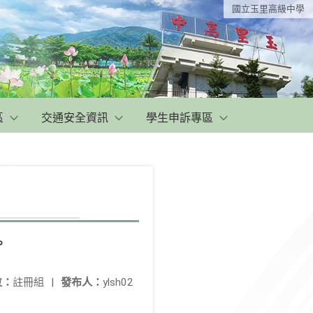
國立玉里高級中學
區
交通安全資訊
學生申訴專區
。
位：
註冊組
|
發布人：
ylsh02