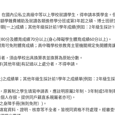
上，在國內公私立高級中等以上學校就讀學生，得申請本獎學金。
額學雜費補助及就讀各類進修學分班或第3年起之碩、博士班研
期(一上)成績；其他年級採計前1學年成績(例如：2年級生採計
在80分及體育成績70分以上(身心障礙學生體育成績60分以上)。
修體育可免附體育成績；高中職學校依教育主管機關規定免開體育
等第者，須由學校出具換算表並換算為原始分數。
1學年(其他年級)有記過以上處分者，不得申請。
一上)之成績單；其他年級生採計前1學年之成績單(例如：2年級生
校，原舊制之學生填寫申請表，應註明原屬2年制、3年制或5年制
請人個人存摺，提供同戶籍直系親屬者亦可)。
之身障手冊(無則免附）)。
、填寫資料、證明、核章等不全者，皆視同資格不符處理。經審