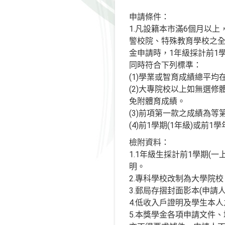
申請條件：
1.凡設籍本市滿6個月以
警校院、特殊教育學校之全
金申請時，1年級採計前1學
同時符合下列標準：
(1)學業或智育成績總平均
(2)大專院校以上如無選
免附體育成績。
(3)前項第一款之成績為
(4)前1學期(1年級)或前
檢附資料：
1.1年級生採計前1學期(
明。
2.專科學校改制為大學院
3.郵局存摺封面影本(申
4.低收入戶證明及學生本人
5.本獎學金各項申請文件