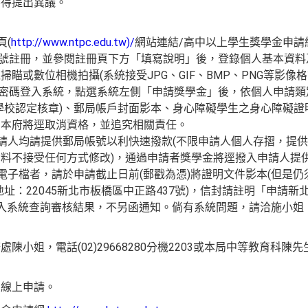
不得提出異議。
頁(
http://www.ntpc.edu.tw)/
網站連結/高中以上學生獎學金申請
證號註冊，並參閱註冊頁下方「填寫說明」後，登錄個人基本資
瞄或數位相機拍攝(系統接受JPG、GIF、BMP、PNG等影像格
號密碼登入系統，點選系統左側「申請獎學金」後，依個人申請
學校認定核章)、郵局帳戶封面影本、身心障礙學生之身心障礙證明
，本府將逕取消資格，並追究相關責任。
申請人均請提供郵局帳號以利快速撥款(不限申請人個人存摺，提
料不接受任何方式修改)，通過申請者獎學金將逕撥入申請人提
件電子檔者，請於申請截止日前(郵戳為憑)將證明文件影本(但是仍
址：22045新北市板橋區中正路437號)，信封請註明「申請
系統查詢審核結果，不另函通知。倘有系統問題，請洽施小姐，電話(
小姐，電話(02)29668280分機2203或本局中等教育科陳先生，電
網線上申請。