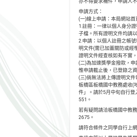
亦不得要求補件，申請人
申請方式：
(一)線上申請：本局網站首
1.註冊：一律以個人身分
子檔。所有證明文件均請以掃
2.申請：以個人註冊之帳
明文件(需已加蓋關防或經
證明文件經查核如有不實
(二)為加速獎學金撥款，
惟申請截止後，已登錄之資
(三)倘無法將上傳證明文
板橋區板橋國中教務處收(地
件」。請於5月中旬自行登入
551。
若有疑問請洽板橋國中教務處陳
2675。
請符合條件之同學自行上