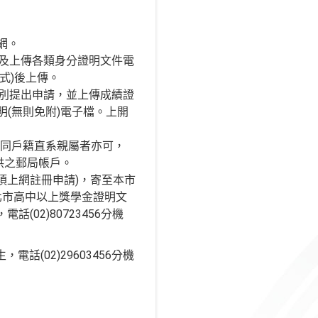
網。
料及上傳各類身分證明文件電
式)後上傳。
類別提出申請，並上傳成績證
(無則免附)電子檔。上開
供同戶籍直系親屬者亦可，
供之郵局帳戶。
須上網註冊申請)，寄至本市
新北市高中以上獎學金證明文
02)80723456分機
話(02)29603456分機