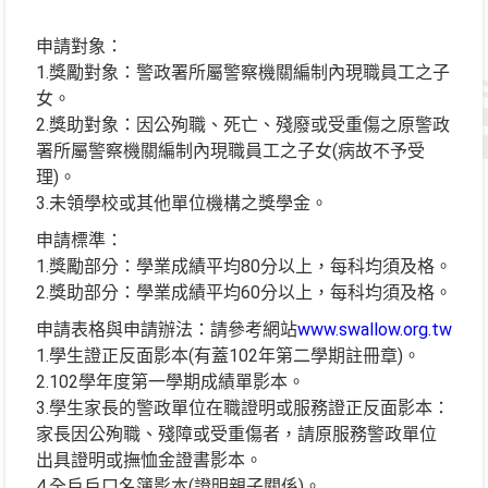
申請對象：
1.獎勵對象：警政署所屬警察機關編制內現職員工之子
女。
2.獎助對象：因公殉職、死亡、殘廢或受重傷之原警政
署所屬警察機關編制內現職員工之子女(病故不予受
理)。
3.未領學校或其他單位機構之獎學金。
申請標準：
1.獎勵部分：學業成績平均80分以上，每科均須及格。
2.獎助部分：學業成績平均60分以上，每科均須及格。
申請表格與申請辦法：請參考網站
www.swallow.org.tw
1.學生證正反面影本(有蓋102年第二學期註冊章)。
2.102學年度第一學期成績單影本。
3.學生家長的警政單位在職證明或服務證正反面影本：
家長因公殉職、殘障或受重傷者，請原服務警政單位
出具證明或撫恤金證書影本。
4.全戶戶口名簿影本(證明親子關係)。